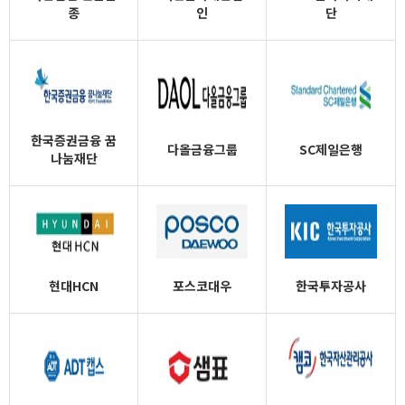
종
인
단
한국증권금융 꿈
다올금융그룹
SC제일은행
나눔재단
현대HCN
포스코대우
한국투자공사