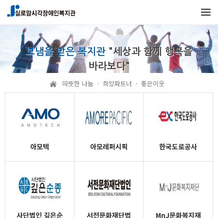
본문 바로가기
메인메뉴 바로가기
보냄을 받은 복지관
"세상과 함께 행복을
바라보다"
따뜻한 나눔
희망파트너
좋은이웃
아모텍
아모레퍼시픽
한국도로공사
사단법인 깊은순
서전문화재단법
MnJ문화복지재