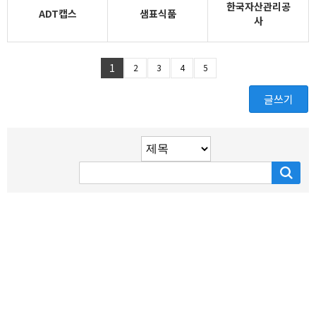
한국자산관리공
ADT캡스
샘표식품
사
1
2
3
4
5
글쓰기