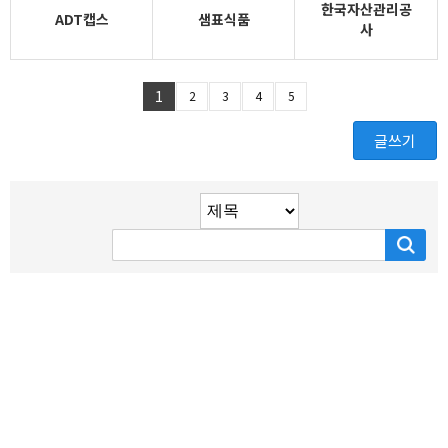
한국자산관리공
ADT캡스
샘표식품
사
1
2
3
4
5
글쓰기