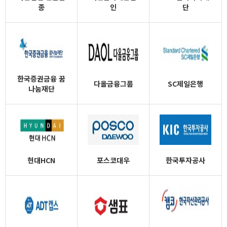
종
인
단
한국증권금융 꿈
다올금융그룹
SC제일은행
나눔재단
현대HCN
포스코대우
한국투자공사