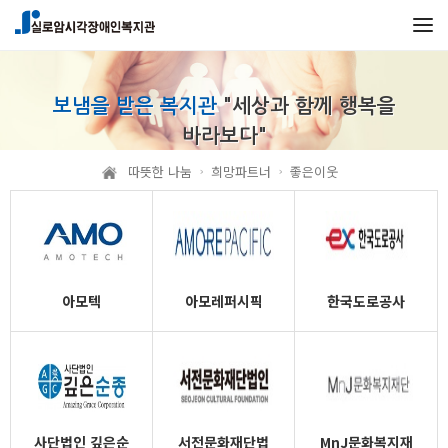
본문 바로가기
메인메뉴 바로가기
보냄을 받은 복지관
"세상과 함께 행복을
바라보다"
따뜻한 나눔
희망파트너
좋은이웃
아모텍
아모레퍼시픽
한국도로공사
사단법인 깊은순
서전문화재단법
MnJ문화복지재