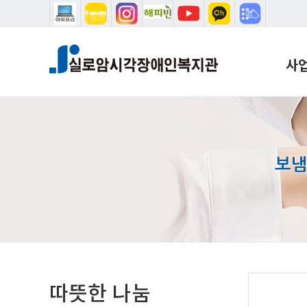
본문 바로가기
메인메뉴 바로가기
사
복지
학습
음악
보냄
설리
시청
학습
국제
따뜻한 나눔