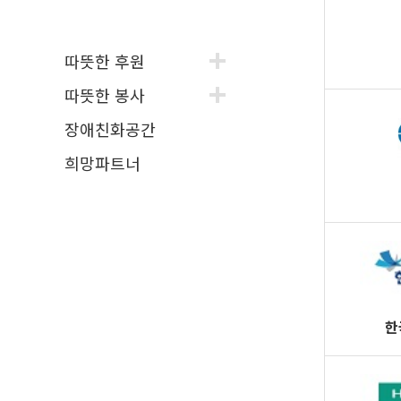
따뜻한 후원
따뜻한 봉사
장애친화공간
희망파트너
한