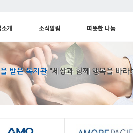
업소개
소식알림
따뜻한 나눔
관
프로그램 일정
따뜻한 후원
지원센터
공지사항
따뜻한 봉사
재활센터
프로그램 미리보기
장애친화공간
을 받은 복지관
"세상과 함께 행복을 바라
번학습지원센터
실로암 뉴스 S-tand
희망파트너
각장애인
실로암 S-tory
지원센터
실로암 Page
장애인지원센터
기관견학
실로암 밥상