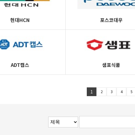
현대HCN
포스코대우
ADT캡스
샘표식품
1
2
3
4
5