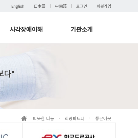
English
日本語
中國語
로그인
회원가입
시각장애이해
기관소개
시각장애 이해
인사말
시각장애 이해교육
운영철학
발간도서
연혁
보다"
촉각도서
조직
보조기기(하드웨어)
이용자인권
보조기기(소프트웨어)
시설안내
생활용구
오시는 길
채용공고
따뜻한 나눔
희망파트너
좋은이웃