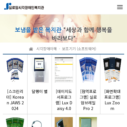
본문 바로가기
메인메뉴 바로가기
보냄을 받은 복지관
"세상과 함께 행복을
바라보다"
시각장애이해
보조기기 (소프트웨어)
[스크린리
달팽이 별
[데이지도
[점역프로
[화면확대
더] Korea
서프로그
그램] 실로
프로그램]
n JAWS 2
램] Lux D
암브레일
Lux Zoo
024
aisy 4.0
Pro 2
m