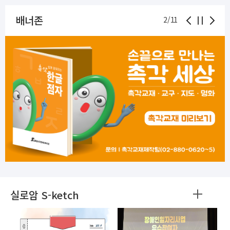
배너존
2
/
11
실로암 S-ketch