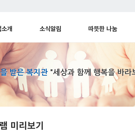
업소개
소식알림
따뜻한 나눔
관
프로그램 일정
따뜻한 후원
지원센터
공지사항
따뜻한 봉사
재활센터
프로그램 미리보기
장애친화공간
을 받은 복지관
"세상과 함께 행복을 바라
번학습지원센터
실로암 뉴스 S-tand
희망파트너
각장애인
실로암 S-tory
지원센터
실로암 Page
장애인지원센터
기관견학
실로암 밥상
램 미리보기