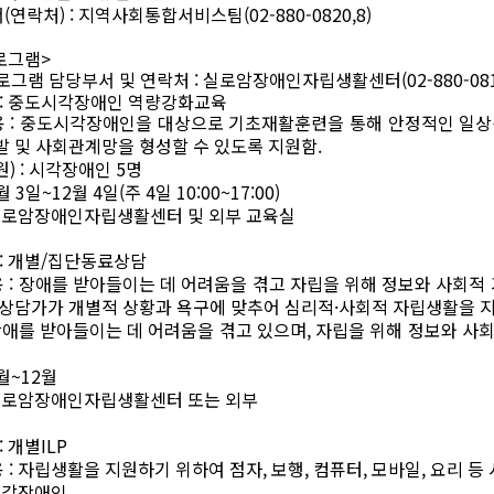
서
(
연락처
) :
지역사회통합서비스팀
(02-880-0820,8)
로그램
>
로그램 담당부서 및 연락처
:
실로암장애인자립생활센터
(02-880-081
:
중도시각장애인 역량강화교육
용
:
중도시각장애인을 대상으로 기초재활훈련을 통해 안정적인 일상
 및 사회관계망을 형성할 수 있도록 지원함
.
원
) :
시각장애
인
5
명
월
3
일
~12
월
4
일
(
주
4
일
10:00~17:00)
로암장애인자립생활센터 및 외부 교육실
:
개별
/
집단동료상담
용
:
장애를 받아들이는 데 어려움을 겪고 자립을 위해 정보와 사회적
상담가가 개별적 상황과 욕구에 맞추어 심리적
·
사회적 자립생활을 
애를 받아들이는 데 어려움을 겪고 있으며
,
자립을 위해 정보와 사
월
~12
월
로암장애인자립생활센터 또는 외부
:
개별
ILP
용
:
자립생활을 지원하기 위하여 점자
,
보행
,
컴퓨터
,
모바일
,
요리 등
시각장애인