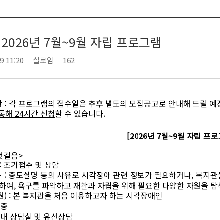
 2026년 7월~9월 자립 프로그램
9 11:20
실로암
162
항
:
각 프로그램의 접수일은 추후 별도의 모집공고로 안내해 드릴 예
 통해
24
시간 신청
할 수 있습니다
.
[2026
년
7
월
~9
월 자립 프로
첫걸음
>
:
초기접수 및 상담
용
:
중도실명 등의 사유로 시각장애 관련 정보가 필요하거나
,
복지관
시하여
,
욕구를 파악하고 재활과 자립을 위해 필요한 다양한 자원을 
원
) :
본 복지관을 처음 이용하고자 하는 시각장애인
연중
내 상담실 및 유선상담