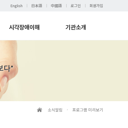
English
日本語
中國語
로그인
회원가입
시각장애이해
기관소개
시각장애 이해
인사말
시각장애 이해교육
운영철학
발간도서
연혁
보다"
촉각도서
조직
보조기기(하드웨어)
이용자인권
보조기기(소프트웨어)
시설안내
생활용구
오시는 길
채용공고
소식알림
프로그램 미리보기