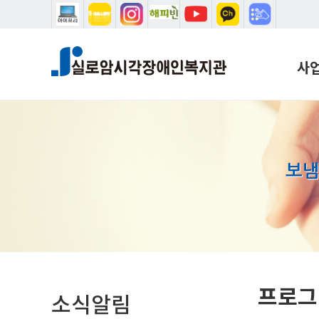
본문 바로가기
메인메뉴 바로가기
사
복지
학습
음악
보냄
설리
시청
학습
국제
홈
프로그
소식알림