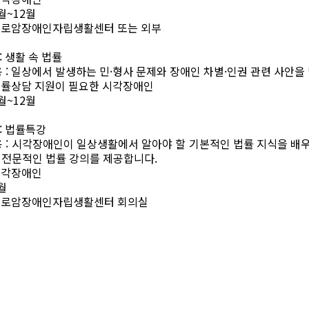
월
~12
월
로암장애인자립생활센터 또는 외부
:
생활 속 법률
용
:
일상에서 발생하는 민
·
형사 문제와 장애인 차별
·
인권 관련 사안을
률상담 지원이 필요한 시각장애인
월
~12
월
:
법률특강
용
:
시각장애인이 일상생활에서 알아야 할 기본적인 법률 지식을 배
 전문적인 법률 강의를 제공합니다
.
시각장애인
월
실로암장애인자립생활센터 회의실