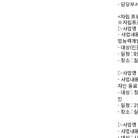
-
담당부
<
자립 프
※
자립프
▷
사업명
-
사업내
업능력개발
-
대상
(
인
-
일정
: 8
-
장소
:
실
▷
사업명
-
사업내
자인 동료
-
대상
:
장
인
-
일정
: 2
-
장소
:
실
▷
사업명
-
사업내
-
대상
: