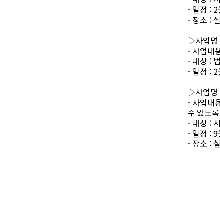
-
일정
: 2
-
장소
:
실
▷
사업명
-
사업내
-
대상
:
법
-
일정
: 2
▷
사업명
-
사업내
수 있도록
-
대상
:
-
일정
: 9
-
장소
: