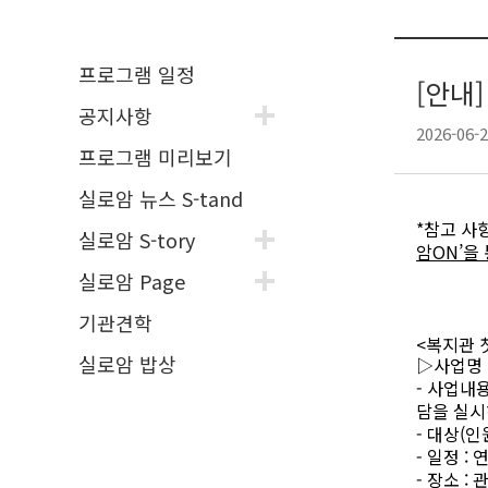
프로그램 일정
[안내]
공지사항
2026-06-2
프로그램 미리보기
실로암 뉴스 S-tand
*
참고 사
실로암 S-tory
암
ON’
을
실로암 Page
기관견학
<
복지관 
실로암 밥상
▷
사업명
-
사업내
담을 실
-
대상
(
인
-
일정
:
-
장소
:
관