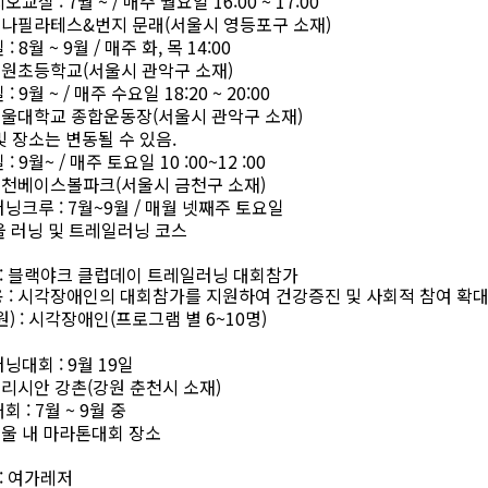
지오교실
: 7
월
~ /
매주 월요일
16:00 ~ 17:00
베나필라테스
&
번지 문래
(
서울시 영등포구 소재
)
실
: 8
월
~ 9
월
/
매주 화
,
목
14:00
조원초등학교
(
서울시 관악구 소재
)
실
: 9
월
~ /
매주 수요일
18:20 ~ 20:00
울대학교 종합운동장
(
서울시 관악구 소재
)
및 장소는 변동될 수 있음
.
실
: 9
월
~ /
매주 토요일
10 :00~12 :00
금천베이스볼파크
(
서울시 금천구 소재
)
러닝크루
: 7
월
~9
월
/
매월 넷째주 토요일
울 러닝 및 트레일러닝 코스
:
블랙야크 클럽데이 트레일러닝 대회참가
용
:
시각장애인의 대회참가를 지원하여 건강증진 및 사회적 참여 확
원
) :
시각장애인
(
프로그램 별
6~10
명
)
러닝대회
: 9
월
19
일
리시안 강촌
(
강원 춘천시 소재
)
대회
: 7
월
~ 9
월 중
울 내 마라톤대회 장소
:
여가레저