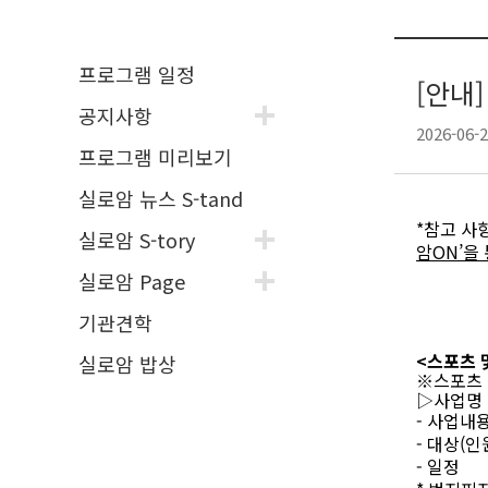
프로그램 일정
[안내
공지사항
2026-06-2
프로그램 미리보기
실로암 뉴스 S-tand
*
참고 사
실로암 S-tory
암
ON’
을
실로암 Page
기관견학
<
스포츠 
실로암 밥상
※
스포츠 
▷
사업명
-
사업내
-
대상
(
인
-
일정