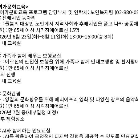
여가문화교육
>
 여가문화교육 프로그램 담당부서 및 연락처
:
노인복지팀
(02-880-0
:
선배시민 동아리
용
:
돌봄의 대상인 노인에서 지역사회와 후배시민을 품고 나와 공동
원
) :
만
65
세 이상 시각장애어르신
15
명
026
년
6
월
23
일
(
화
)~8
월
11
일
(
화
) 13:00~15:00(
총
8
회
)
 내 교육실
:
가족과 함께 배우는 보행교실
용
:
어르신의 안전한 보행을 위해 가족과 함께 안내보행법 및 흰지팡
원
) :
만
65
세 이상 시각장애어르신
시 진행
 내 교육실
:
문화관람
용
:
양질의 문화향유를 위해 베리어프리 영화 및 다양한 장르의 음악
원
) :
만
65
세 이상 시각장애어르신
026
년
7
월 중
(
세부일정 미정
)
부 체험장소
: AI
와 함께하는 민요교실
용
: AI
를 활용하여 긍정적인 디지털 경험을 제공할 수 있도록 민요교