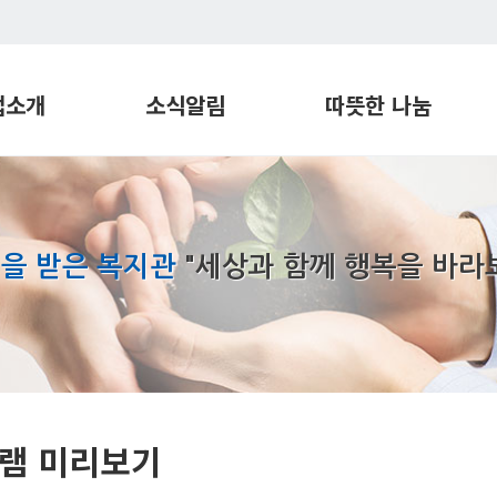
업소개
소식알림
따뜻한 나눔
관
프로그램 일정
따뜻한 후원
지원센터
공지사항
따뜻한 봉사
재활센터
프로그램 미리보기
장애친화공간
을 받은 복지관
"세상과 함께 행복을 바라
번학습지원센터
실로암 뉴스 S-tand
희망파트너
각장애인
실로암 S-tory
지원센터
실로암 Page
장애인지원센터
기관견학
실로암 밥상
램 미리보기