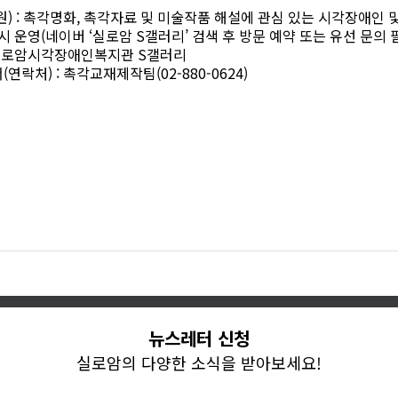
원
) :
촉각명화
,
촉각자료 및 미술작품 해설에 관심 있는 시각장애인 
시 운영
(
네이버
‘
실로암
S
갤러리
’
검색 후 방문 예약 또는 유선 문의 
실로암시각장애인복지관
S
갤러리
서
(
연락처
) :
촉각교재제작팀
(02-880-0624)
뉴스레터 신청
실로암의 다양한 소식을 받아보세요!