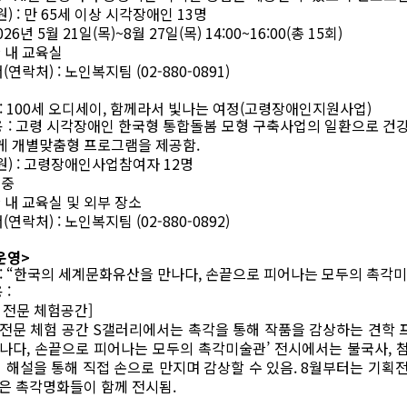
원
) :
만
65
세 이상 시각장애인
13
명
026
년
5
월
21
일
(
목
)~8
월
27
일
(
목
) 14:00~16:00(
총
15
회
)
 내 교육실
서
(
연락처
) :
노인복지팀
(02-880-0891)
: 100
세 오디세이
,
함께라서 빛나는 여정
(
고령장애인지원사업
)
용
:
고령 시각장애인 한국형 통합돌봄 모형 구축사업의 일환으로 건
게 개별맞춤형 프로그램을 제공함
.
원
) :
고령장애인사업참여자
12
명
연중
 내 교육실 및 외부 장소
서
(
연락처
) :
노인복지팀
(02-880-0892)
운영
>
:
“
한국의 세계문화유산을 만나다
,
손끝으로 피어나는 모두의 촉각
용
:
 전문 체험공간
]
전문 체험 공간
S
갤러리에서는 촉각을 통해 작품을 감상하는 견학 
만나다
,
손끝으로 피어나는 모두의 촉각미술관
’
전시에서는 불국사
,
 해설을 통해 직접 손으로 만지며 감상할 수 있음
. 8
월부터는 기획
은 촉각명화들이 함께 전시됨
.