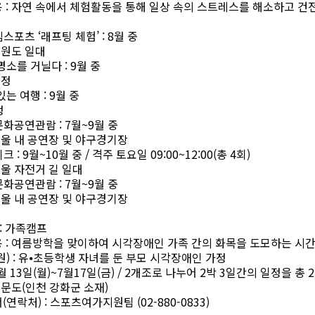
용
:
자연 속에서 체험활동을 통해 일상 속의 스트레스를 해소하고 건
림스포츠
‘
래프팅 체험
’ : 8
월 중
원도 일대
명소를 거닐다
: 9
월 중
미정
있는 여행
: 9
월 중
정
문화공연관람
: 7
월
~9
월 중
울 내 공연장 및 야구경기장
이크
: 9
월
~10
월 중
/
격주 토요일
09:00~12:00(
총
4
회
)
울 자전거 길 일대
문화공연관람
: 7
월
~9
월 중
울 내 공연장 및 야구경기장
:
가족캠프
용
:
여름방학을 맞이하여 시각장애인 가족 간의 화목을 도모하는 시
원
) :
유
⦁
초등학생 자녀를 둔 부모 시각장애인 가정
월
13
일
(
월
)~7
월
17
일
(
금
) / 2
개조로 나누어
2
박
3
일간의 일정을 총
2
주문도
(
인천 강화군 소재
)
서
(
연락처
) :
스포츠여가지원팀
(02-880-0833)