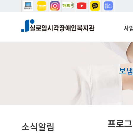
본문 바로가기
메인메뉴 바로가기
사
복지
학습
음악
보냄
설리
시청
학습
국제
홈
프로그
소식알림