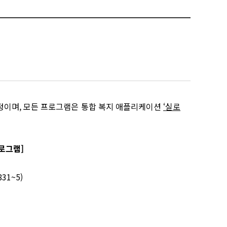
정이며
,
모든 프로그램은 통합 복지 애플리케이션
‘
실로
로그램]
831~5)