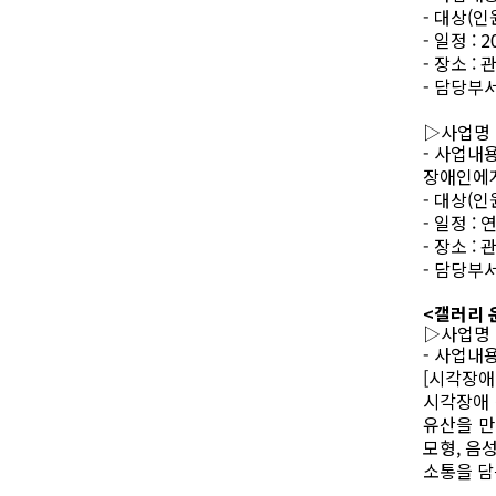
-
대상
(
인
-
일정
: 2
-
장소
:
관
-
담당부
▷
사업명
-
사업내
장애인에
-
대상
(
인
-
일정
:
-
장소
:
관
-
담당부
<갤러리 
▷
사업명
-
사업내
[
시각장애
시각장애 
유산을 
모형
,
음성
소통을 담