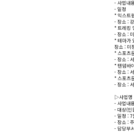
-
사업내
-
일정
*
익스트
-
장소
:
강
*
트레킹 
-
장소
:
*
테마가 
장소
:
미
*
스포츠
-
장소
:
서
*
텐덤바
-
장소
:
서
*
스포츠
-
장소
:
서
▷
사업명
-
사업내
-
대상
(
인
-
일정
: 7
-
장소
:
-
담당부