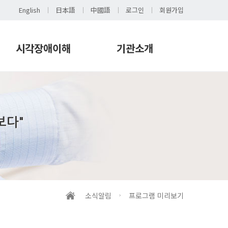
English
日本語
中國語
로그인
회원가입
시각장애이해
기관소개
시각장애 이해
인사말
시각장애 이해교육
운영철학
발간도서
연혁
보다"
촉각도서
조직
보조기기(하드웨어)
이용자인권
보조기기(소프트웨어)
시설안내
생활용구
오시는 길
채용공고
소식알림
프로그램 미리보기