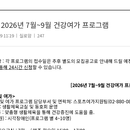
] 2026년 7월~9월 건강여가 프로그램
9 11:19
실로암
247
항
:
각 프로그램의 접수일은 추후 별도의 모집공고로 안내해 드릴 예
 통해
24
시간 신청
할 수 있습니다
.
[2026
년
7
월
~9
월 건강여가 프
및 여가
>
및 여가 프로그램 담당부서 및 연락처
:
스포츠여가지원팀
(02-880-0
:
생활체육교실 및 동호회 운영
용
:
맞춤형 생활체육을 통해 건강증진에 도움을 줌
.
원
) :
시각장애인
(
프로그램 별
4~10
명
)