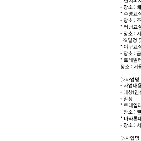
*
번지피
-
장소
:
*
수영교
-
장소
:
*
러닝교
-
장소
:
서
※
일정 
*
야구교
-
장소
:
*
트레일
장소
:
서
▷
사업명
-
사업내
-
대상
(
인
-
일정
*
트레일
-
장소
:
엘
*
마라톤
-
장소
:
서
▷
사업명