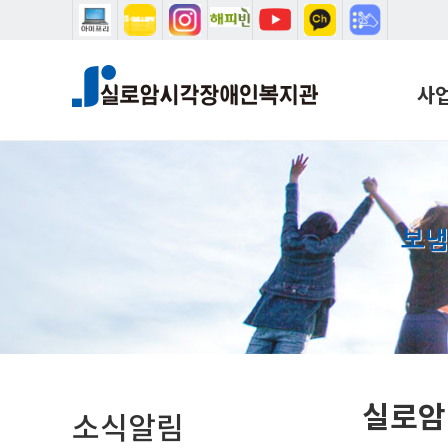
본문 바로가기
메인메뉴 바로가기
사
복지
학습
음악
보냄
설리
시청
학습
국제
홈
실로암 
소식알림