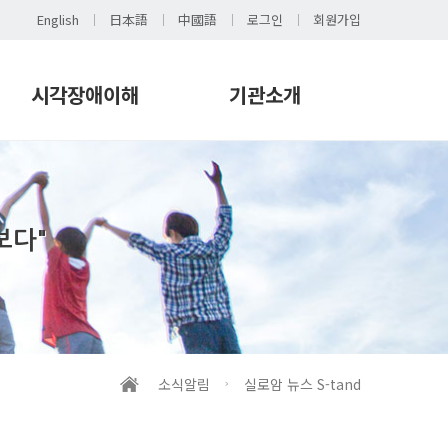
English
日本語
中國語
로그인
회원가입
시각장애이해
기관소개
시각장애 이해
인사말
시각장애 이해교육
운영철학
발간도서
연혁
보다"
촉각도서
조직
보조기기(하드웨어)
이용자인권
보조기기(소프트웨어)
시설안내
생활용구
오시는 길
채용공고
소식알림
실로암 뉴스 S-tand