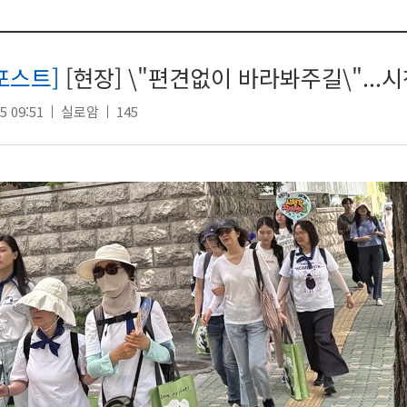
포스트]
[현장] \"편견없이 바라봐주길\"...시
5 09:51
실로암
145