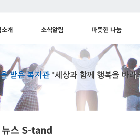
업소개
소식알림
따뜻한 나눔
관
프로그램 일정
따뜻한 후원
지원센터
공지사항
따뜻한 봉사
재활센터
프로그램 미리보기
장애친화공간
을 받은 복지관
"세상과 함께 행복을 바라
번학습지원센터
실로암 뉴스 S-tand
희망파트너
각장애인
실로암 S-tory
지원센터
실로암 Page
장애인지원센터
기관견학
실로암 밥상
뉴스 S-tand