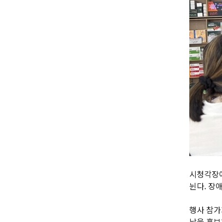
시청각장애
뉜다. 장
행사 참가
날을 홍보