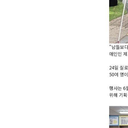
"남들보다
애인인 제
24일 실
50여 명
행사는 6
위해 기획