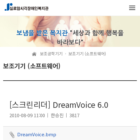
본문 바로가기
메인메뉴 바로가기
보냄을 받은 복지관
"세상과 함께 행복을
바라보다"
보조공학기기
보조기기 (소프트웨어)
보조기기 (소프트웨어)
[스크린리더] DreamVoice 6.0
2010-08-09 11:00
한승진
3817
DreamVoice.bmp