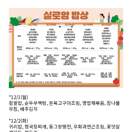
*12/1(월)
흰쌀밥, 순두부백탕, 돈육고구마조림, 명엽채볶음, 참나물
무침, 배추김치
*12/2(화)
귀리밥, 청국장찌개, 동그랑땡전, 무화과연근조림, 꽃맛살