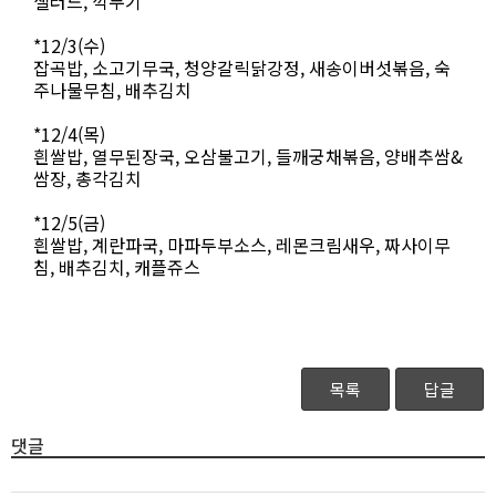
샐러드, 깍두기
*12/3(수)
잡곡밥, 소고기무국, 청양갈릭닭강정, 새송이버섯볶음, 숙
주나물무침, 배추김치
*12/4(목)
흰쌀밥, 열무된장국, 오삼불고기, 들깨궁채볶음, 양배추쌈&
쌈장, 총각김치
*12/5(금)
흰쌀밥, 계란파국, 마파두부소스, 레몬크림새우, 짜사이무
침, 배추김치, 캐플쥬스
목록
답글
댓글