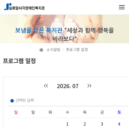
보냄을 받은 복지관
"세상과 함께 행복을
바라보다"
소식알림
프로그램 일정
프로그램 일정
2026. 07
선택된 날짜
일
월
화
수
목
금
토
1
2
3
4