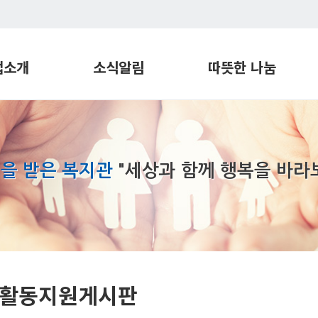
업소개
소식알림
따뜻한 나눔
관
프로그램 일정
따뜻한 후원
지원센터
공지사항
따뜻한 봉사
재활센터
프로그램 미리보기
장애친화공간
을 받은 복지관
"세상과 함께 행복을 바라
번학습지원센터
실로암 뉴스 S-tand
희망파트너
각장애인
실로암 S-tory
지원센터
실로암 Page
장애인지원센터
기관견학
실로암 밥상
활동지원게시판