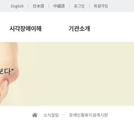
English
日本語
中國語
로그인
회원가입
시각장애이해
기관소개
시각장애 이해
인사말
시각장애 이해교육
운영철학
발간도서
연혁
보다"
촉각도서
조직
보조기기(하드웨어)
이용자인권
보조기기(소프트웨어)
시설안내
생활용구
오시는 길
채용공고
소식알림
장애인활동지원게시판