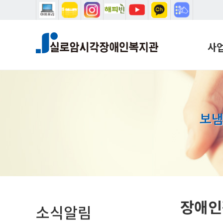
본문 바로가기
메인메뉴 바로가기
사
복지
학습
음악
보냄
설리
시청
학습
국제
홈
장애인
소식알림