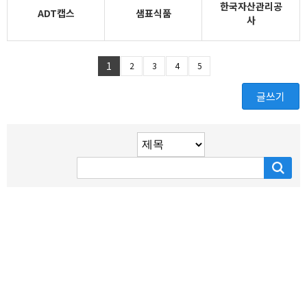
한국자산관리공
ADT캡스
샘표식품
사
1
2
3
4
5
글쓰기