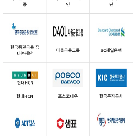
종
인
단
한국증권금융 꿈
다올금융그룹
SC제일은행
나눔재단
현대HCN
포스코대우
한국투자공사