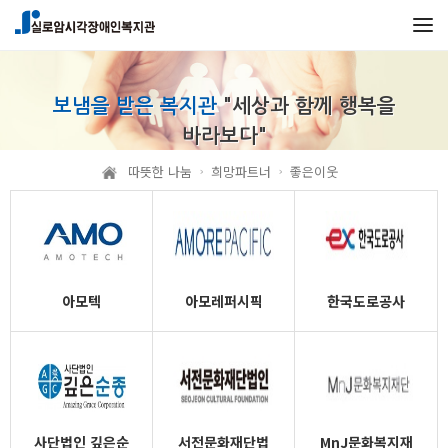
본문 바로가기
메인메뉴 바로가기
보냄을 받은 복지관
"세상과 함께 행복을
바라보다"
따뜻한 나눔
희망파트너
좋은이웃
아모텍
아모레퍼시픽
한국도로공사
사단법인 깊은순
서전문화재단법
MnJ문화복지재