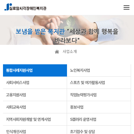
보냄을 받은 복지관
"세상과 함께 행복을
바라보다"
사업소개
통합사례지원사업
노인복지사업
사회서비스사업
스포츠 및 여가활동사업
고용지원사업
직업능력평가사업
사회교육사업
홍보사업
지역사회자원개발 및 연계사업
S갤러리 운영사업
인식개선사업
초기접수 및 상담