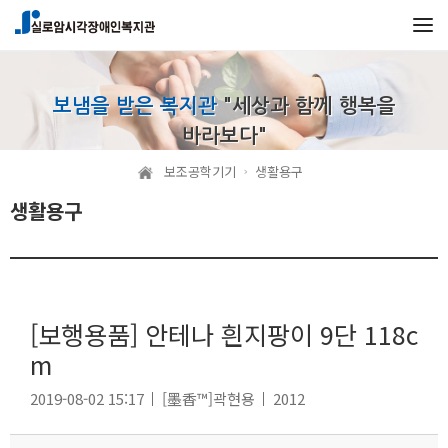
본문 바로가기
메인메뉴 바로가기
보냄을 받은 복지관
"세상과 함께 행복을
바라보다"
보조공학기기
생활용구
생활용구
[보행용품] 안테나 흰지팡이 9단 118c
m
2019-08-02 15:17
[墨香™]곽현용
2012